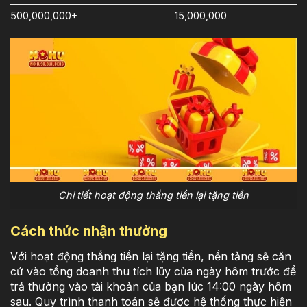
500,000,000+
15,000,000
Chi tiết hoạt động thắng tiền lại tặng tiền
Cách thức nhận thưởng
Với hoạt động thắng tiền lại tặng tiền, nền tảng sẽ căn
cứ vào tổng doanh thu tích lũy của ngày hôm trước để
trả thưởng vào tài khoản của bạn lúc 14:00 ngày hôm
sau. Quy trình thanh toán sẽ được hệ thống thực hiện