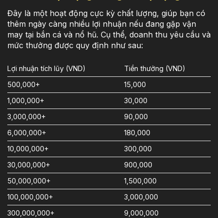
Đây là một hoạt động cực kỳ chất lượng, giúp bạn có
thêm ngày càng nhiều lợi nhuận nếu đang gặp vận
may tại bắn cá và nổ hũ. Cụ thể, doanh thu yêu cầu và
mức thưởng được quy định như sau:
Lợi nhuận tích lũy (VND)
Tiền thưởng (VND)
500,000+
15,000
1,000,000+
30,000
3,000,000+
90,000
6,000,000+
180,000
10,000,000+
300,000
30,000,000+
900,000
50,000,000+
1,500,000
100,000,000+
3,000,000
300,000,000+
9,000,000