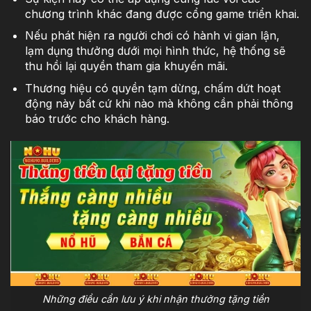
chương trình khác đang được cổng game triển khai.
Nếu phát hiện ra người chơi có hành vi gian lận,
lạm dụng thưởng dưới mọi hình thức, hệ thống sẽ
thu hồi lại quyền tham gia khuyến mãi.
Thương hiệu có quyền tạm dừng, chấm dứt hoạt
động này bất cứ khi nào mà không cần phải thông
báo trước cho khách hàng.
Những điều cần lưu ý khi nhận thưởng tặng tiền