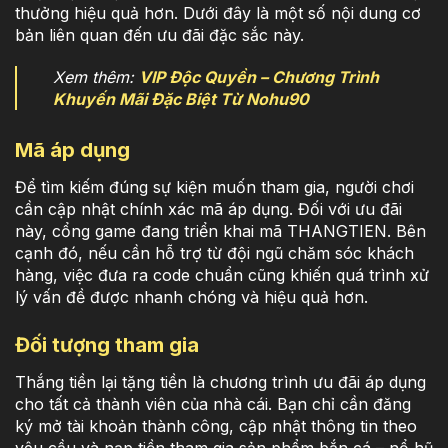
thưởng hiệu quả hơn. Dưới đây là một số nội dung cơ
bản liên quan đến ưu đãi đặc sắc này.
Xem thêm:
VIP Độc Quyền – Chương Trình
Khuyến Mãi Đặc Biệt Từ Nohu90
Mã áp dụng
Để tìm kiếm đúng sự kiện muốn tham gia, người chơi
cần cập nhật chính xác mã áp dụng. Đối với ưu đãi
này, cổng game đang triển khai mã THANGTIEN. Bên
cạnh đó, nếu cần hỗ trợ từ đội ngũ chăm sóc khách
hàng, việc đưa ra code chuẩn cũng khiến quá trình xử
lý vấn đề được nhanh chóng và hiệu quả hơn.
Đối tượng tham gia
Thắng tiền lại tặng tiền là chương trình ưu đãi áp dụng
cho tất cả thành viên của nhà cái. Bạn chỉ cần đăng
ký mở tài khoản thành công, cập nhật thông tin theo