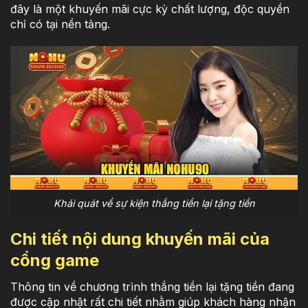
đây là một khuyến mãi cực kỳ chất lượng, độc quyền
chỉ có tại nền tảng.
Khái quát về sự kiện thắng tiền lại tặng tiền
Chi tiết nội dung khuyến mãi của
cổng game
Thông tin về chương trình thắng tiền lại tặng tiền đang
được cập nhật rất chi tiết nhằm giúp khách hàng nhận