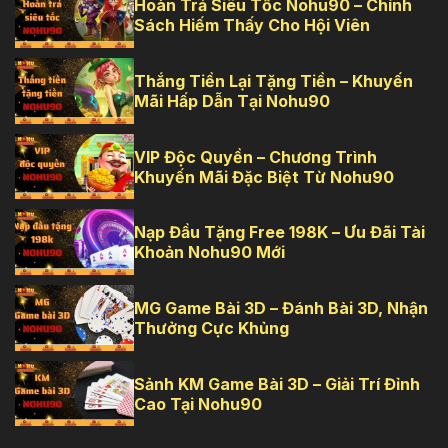
Hoàn Trả Siêu Tốc Nohu90 – Chính
Sách Hiếm Thấy Cho Hội Viên
Thắng Tiền Lại Tặng Tiền – Khuyến
Mãi Hấp Dẫn Tại Nohu90
VIP Độc Quyền – Chương Trình
Khuyến Mãi Đặc Biệt Từ Nohu90
Nạp Đầu Tặng Free 198K – Ưu Đãi Tài
Khoản Nohu90 Mới
MG Game Bài 3D – Đánh Bài 3D, Nhận
Thưởng Cực Khủng
Sảnh KM Game Bài 3D – Giải Trí Đỉnh
Cao Tại Nohu90