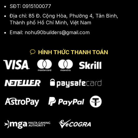
SĐT: 0915100077
Địa chỉ: 85 Đ. Cộng Hòa, Phường 4, Tân Bình,
Thành phố Hồ Chí Minh, Việt Nam
Email:
nohu90builders@gmail.com
HÌNH THỨC THANH TOÁN