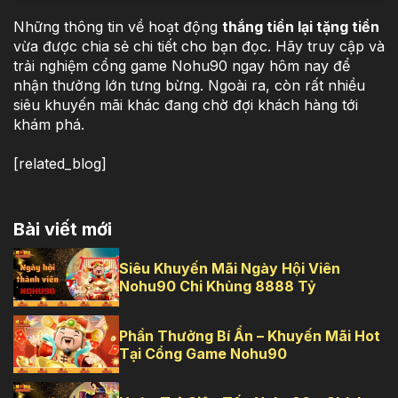
Những thông tin về hoạt động
thắng tiền lại tặng tiền
vừa được chia sẻ chi tiết cho bạn đọc. Hãy truy cập và
trải nghiệm cổng game Nohu90 ngay hôm nay để
nhận thưởng lớn tưng bừng. Ngoài ra, còn rất nhiều
siêu khuyến mãi khác đang chờ đợi khách hàng tới
khám phá.
[related_blog]
Bài viết mới
Siêu Khuyến Mãi Ngày Hội Viên
Nohu90 Chi Khủng 8888 Tỷ
Phần Thưởng Bí Ẩn – Khuyến Mãi Hot
Tại Cổng Game Nohu90